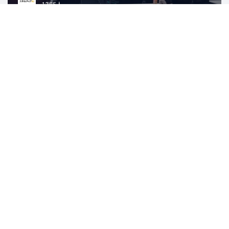
1365人
東京
データ解析
機械学習
Python
人工知能
KUSANAGIコミュニティ
3707人
東京
WordPress
PHP
AWS
ITインフラ
Web
Sendagaya.rb
701人