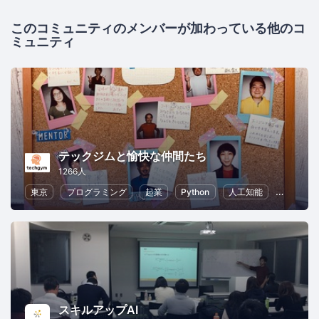
このコミュニティのメンバーが加わっている他のコ
ミュニティ
テックジムと愉快な仲間たち
1266人
東京
プログラミング
起業
Python
人工知能
ChatGPT
スキルアップAI